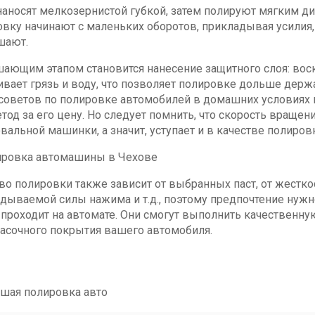
наносят мелкозернистой губкой, затем полируют мягким 
вку начинают с маленьких оборотов, прикладывая усилия,
шают.
ающим этапом становится нанесение защитного слоя: воска
ивает грязь и воду, что позволяет полировке дольше держ
советов по полировке автомобилей в домашних условиях
етод за его цену. Но следует помнить, что скорость враще
вальной машинки, а значит, уступает и в качестве полиров
во полировки также зависит от выбранных паст, от жестк
дываемой силы нажима и т.д., поэтому предпочтение нужн
 проходит на автомате. Они смогут выполнить качественну
асочного покрытия вашего автомобиля.