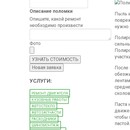
Описание поломки
Пыль и
Опишите, какой ремонт
повреж
необходимо произвести
нужно 
Полиро
Фото
сильны
Полиро
участк
После 
обезжи
УСЛУГИ:
лентам
средне
сколов
РЕМОНТ ДВИГАТЕЛЯ
КУЗОВНЫЕ РАБОТЫ
Паста 
АВТОСТЕКЛО
движен
АВТОЗАПЧАСТИ
чтобы 
РАСХОДНИКИ
пастой.
ШИНОМОНТАЖ