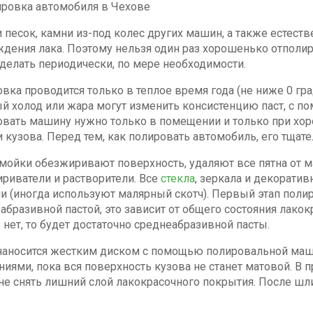
 песок, камни из-под колес других машин, а также естес
дения лака. Поэтому нельзя один раз хорошенько отполир
делать периодически, по мере необходимости.
вка проводится только в теплое время года (не ниже 0 граду
й холод или жара могут изменить консистенцию паст, с п
вать машину нужно только в помещении и только при хор
и кузова. Перед тем, как полировать автомобиль, его тщат
мойки обезжиривают поверхность, удаляют все пятна от мас
риватели и растворители. Все
стекла
, зеркала и декорат
и (иногда используют малярный скотч). Первый этап поли
абразивной пастой, это зависит от общего состояния лакок
 нет, то будет достаточно среднеабразивной пасты.
наносится жестким диском с помощью полировальной ма
иями, пока вся поверхность кузова не станет матовой. В
не снять лишний слой лакокрасочного покрытия. После ш