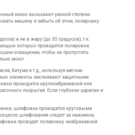
твенный износ вызывают разной степени
овать машину и забыть об этом, полировку
сов) и не в жару (до 30 градусов), т.к.
омощью которых проводится полировка.
ошем освещении, чтобы не пропустить
ельно моют.
ла, битума и т.д., используя мягкие
ивные элементы заклеивают защитными
ровки проводится крупноабразивной или
расочного покрытия. Если глубоких царапин и
шинки, шлифовка проводится круговыми
 процессе шлифования следят за нажимом,
лифовки проводят полировку неабразивной