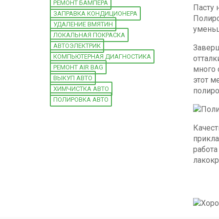
РЕМОНТ БАМПЕРА
Пасту 
ЗАПРАВКА КОНДИЦИОНЕРА
Полиро
УДАЛЕНИЕ ВМЯТИН
умень
ЛОКАЛЬНАЯ ПОКРАСКА
АВТОЭЛЕКТРИК
Заверш
КОМПЬЮТЕРНАЯ ДИАГНОСТИКА
отталк
РЕМОНТ AIR BAG
много 
ВЫКУП АВТО
этот м
ХИМЧИСТКА АВТО
полиро
ПОЛИРОВКА АВТО
Качест
прикла
работа
лакокр